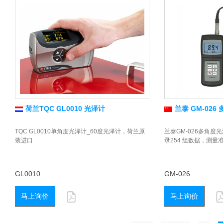
荷兰TQC GL0010 光泽计
兰泰 GM-026
TQC GL0010单角度光泽计_60度光泽计，荷兰原
兰泰GM-026多角度
装进口
录254 组数据，测量
GL0010
GM-026
马上询价
马上询价