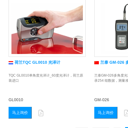
荷兰TQC GL0010 光泽计
兰泰 GM-026
TQC GL0010单角度光泽计_60度光泽计，荷兰原
兰泰GM-026多角度
装进口
录254 组数据，测量
GL0010
GM-026
马上询价
马上询价